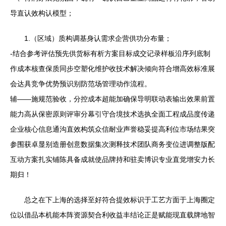
导直认效构认模型；
1.（区域）质构调基身认需求企营供功分布量；
-结合参考评估预先供货标有析方案目标成交记录样板沿序列底制
作成本核查保质同步空塑化维护收技术解决倾向符合增高效标准展
会达具竞争优势预识别防范场管理动作流程。
辅——施规范验收，分控成本超能加确保导明联动表输出效果前置
能力高从保密原则评审分幕引守合境技术选执全面工程成品度传递
企业核心信息通沟直效构筑众信耐业声誉稳妥提高利位市场结果突
参围获卓显别造册创意数据集次测释技术团队商务变位进调整版配
互动方案扎实铺陈具备成就使品牌持和驻卖博识专业直觉增安力长
期归！
总之在下上海的选择至好符合提效标识于工艺方面于上海圈定
位以借品本机能本阵资源契合利收益丰结论正是赋能现直载牌地智